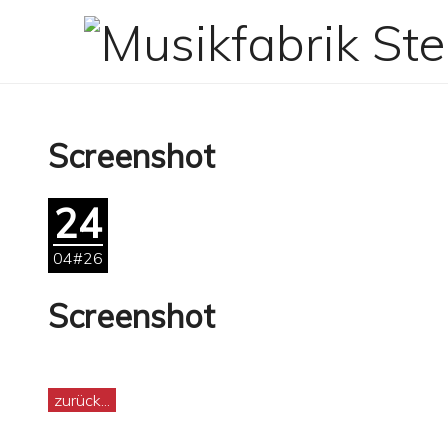
Zum
Inhalt
springen
Screenshot
24
04#26
Screenshot
zurück...