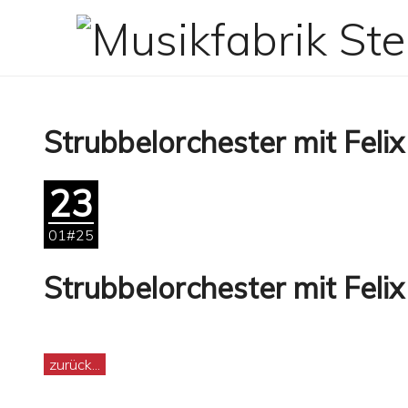
Zum
Inhalt
springen
Strubbelorchester mit Felix
23
01#25
Strubbelorchester mit Felix
zurück...