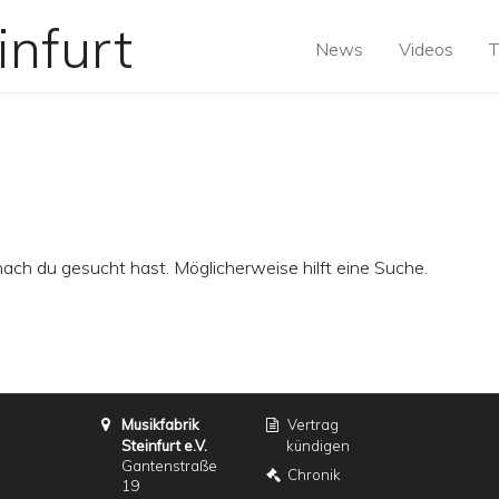
News
Videos
T
nach du gesucht hast. Möglicherweise hilft eine Suche.
Musikfabrik
Vertrag
Steinfurt e.V.
kündigen
Gantenstraße
Chronik
19