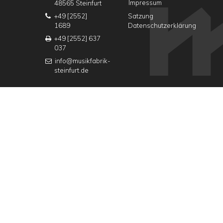
Impressum
48565 Steinfurt
+49 [2552]
Satzung
1689
Datenschutzerklärung
+49 [2552] 637
037
info@musikfabrik-
steinfurt.de