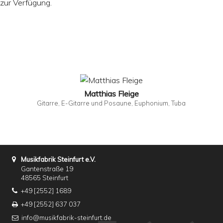
zur Verfügung.
Matthias Fleige
Gitarre, E-Gitarre und Posaune, Euphonium, Tuba
Musikfabrik Steinfurt e.V.
Gantenstraße 19
48565 Steinfurt
+49 [2552] 1689
+49 [2552] 637 037
info@musikfabrik-steinfurt.de