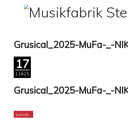
Zum
Inhalt
springen
Grusical_2025-MuFa-_-NI
17
11#25
Grusical_2025-MuFa-_-NI
zurück...