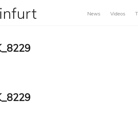
News
Videos
T
K_8229
K_8229