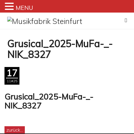
MENU
Zum
Inhalt
springen
Grusical_2025-MuFa-_-
NIK_8327
17
11#25
Grusical_2025-MuFa-_-
NIK_8327
zurück...