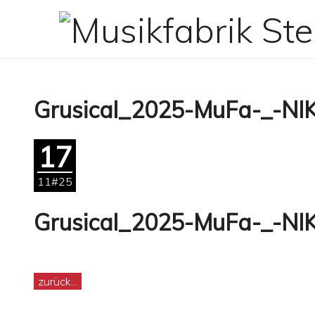
Zum
Inhalt
springen
Grusical_2025-MuFa-_-NI
17
11#25
Grusical_2025-MuFa-_-NI
zurück...