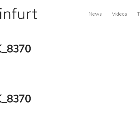
News
Videos
T
K_8370
K_8370