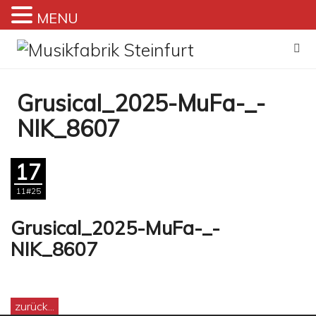
MENU
Zum
Inhalt
springen
Grusical_2025-MuFa-_-
NIK_8607
17
11#25
Grusical_2025-MuFa-_-
NIK_8607
zurück...