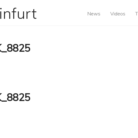
News
Videos
T
K_8825
K_8825