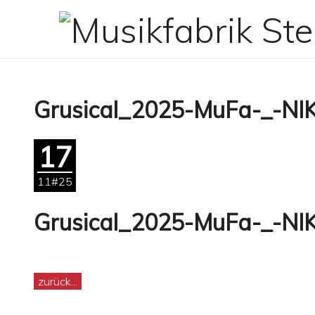
Zum
Inhalt
springen
Grusical_2025-MuFa-_-NI
17
11#25
Grusical_2025-MuFa-_-NI
zurück...