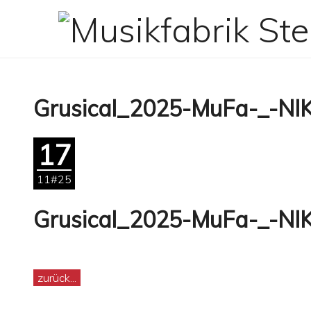
Zum
Inhalt
springen
Grusical_2025-MuFa-_-NI
17
11#25
Grusical_2025-MuFa-_-NI
zurück...