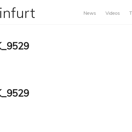
News
Videos
T
K_9529
K_9529