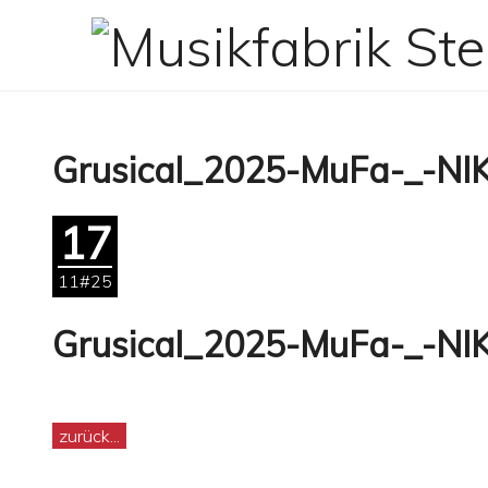
Zum
Inhalt
springen
Grusical_2025-MuFa-_-NI
17
11#25
Grusical_2025-MuFa-_-NI
zurück...