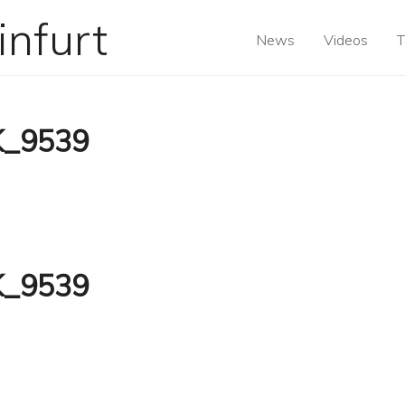
News
Videos
T
K_9539
K_9539