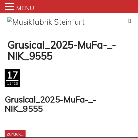
MENU
Zum
Inhalt
springen
Grusical_2025-MuFa-_-
NIK_9555
17
11#25
Grusical_2025-MuFa-_-
NIK_9555
zurück...