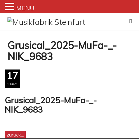
MENU
Zum
Inhalt
springen
Grusical_2025-MuFa-_-
NIK_9683
17
11#25
Grusical_2025-MuFa-_-
NIK_9683
zurück...