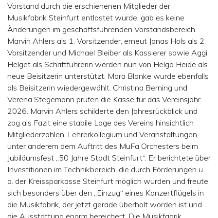
Vorstand durch die erschienenen Mitglieder der
Musikfabrik Steinfurt entlastet wurde, gab es keine
Änderungen im geschäftsführenden Vorstandsbereich.
Marvin Ahlers als 1. Vorsitzender, erneut Jonas Hols als 2.
Vorsitzender und Michael Bleiber als Kassierer sowie Aggi
Helget als Schriftführerin werden nun von Helga Heide als
neue Beisitzerin unterstützt. Mara Blanke wurde ebenfalls
als Beisitzerin wiedergewählt. Christina Berning und
Verena Stegemann prüfen die Kasse für das Vereinsjahr
2026. Marvin Ahlers schilderte den Jahresrückblick und
zog als Fazit eine stabile Lage des Vereins hinsichtlich
Mitgliederzahlen, Lehrerkollegium und Veranstaltungen,
unter anderem dem Auftritt des MuFa Orchesters beim
Jubiläumsfest „50 Jahre Stadt Steinfurt“. Er berichtete über
Investitionen im Technikbereich, die durch Förderungen u.
a. der Kreissparkasse Steinfurt möglich wurden und freute
sich besonders über den „Einzug“ eines Konzertflügels in
die Musikfabrik, der jetzt gerade überholt worden ist und
die Ausstattung enorm bereichert. Die Musikfabrik