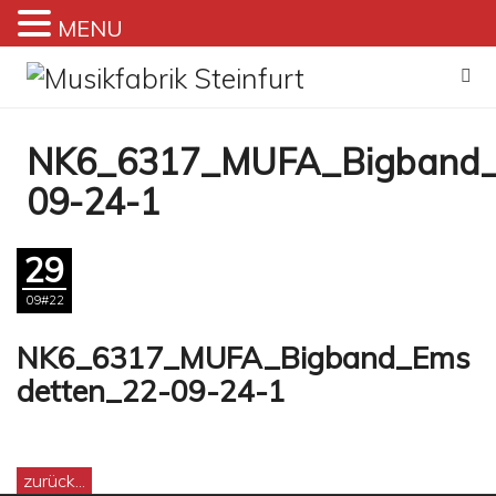
MENU
Zum
Inhalt
springen
NK6_6317_MUFA_Bigband_
09-24-1
29
09#22
NK6_6317_MUFA_Bigband_Ems
detten_22-09-24-1
zurück...