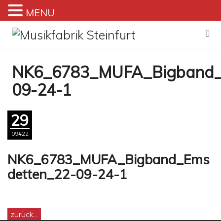
MENU
Zum
Inhalt
springen
NK6_6783_MUFA_Bigband_
09-24-1
29
09#22
NK6_6783_MUFA_Bigband_Ems
detten_22-09-24-1
zurück...