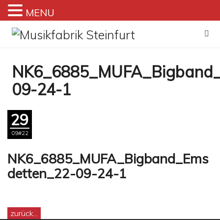
MENU
Zum
Inhalt
springen
NK6_6885_MUFA_Bigband_
09-24-1
29
09#22
NK6_6885_MUFA_Bigband_Ems
detten_22-09-24-1
zurück...