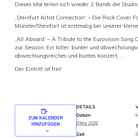
Dieses Mal teilen sich wieder 2 Bands die Studio
„Steinfurt Artist Connection“ – Die Rock Cover 
Münster/Steinfurt ist erstmalig bei unserer klein
„All Aboard“ – A Tribute to the Eurovision Song 
zur Session. Ein toller, bunter und abwechslungs
abwechlungsreiches und buntes Konzert …
Der Eintritt ist frei!
DETAILS
M
Datum:
ZUM KALENDER
9.Mai 2025
HINZUFÜGEN
T
0
Zeit: