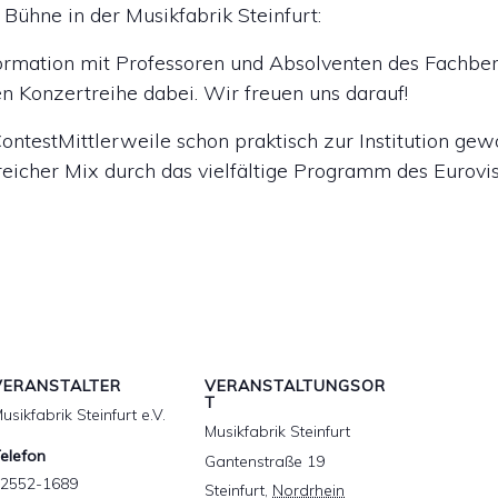
 Bühne in der Musikfabrik Steinfurt:
Formation mit Professoren und Absolventen des Fachber
en Konzertreihe dabei. Wir freuen uns darauf!
ContestMittlerweile schon praktisch zur Institution gew
reicher Mix durch das vielfältige Programm des Eurovis
VERANSTALTER
VERANSTALTUNGSOR
T
usikfabrik Steinfurt e.V.
Musikfabrik Steinfurt
elefon
Gantenstraße 19
2552-1689
Steinfurt
,
Nordrhein