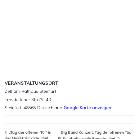
VERANSTALTUNGSORT
Zelt am Rathaus Steinfurt
Emsdettener Straße 40
Steinfurt
,
48565
Deutschland
Google Karte anzeigen
Big Band Konzert: Tag der offenen Tür,
„Tag der offenen Tür“ in
der Musikfabrik Steinfurt
St.Elisabethschule Burgsteinfurt