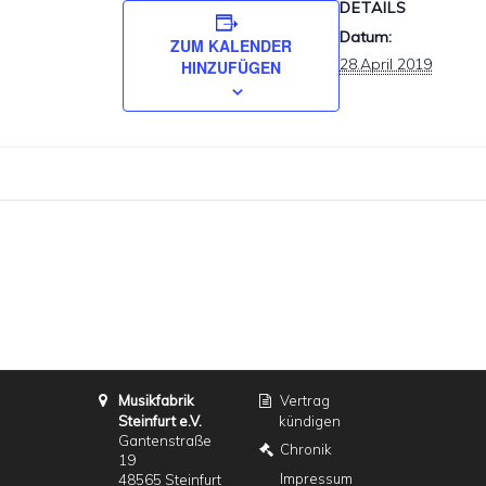
DETAILS
Datum:
ZUM KALENDER
28.April 2019
HINZUFÜGEN
Musikfabrik
Vertrag
Steinfurt e.V.
kündigen
Gantenstraße
Chronik
19
Impressum
48565 Steinfurt