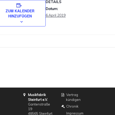
DETAILS
Datum:
ZUM KALENDER
6.April 2019
HINZUFÜGEN
Musikfabrik
Vertrag
Steinfurt e.V.
kündigen
Gantenstraße
Chronik
19
Impressum
48565 Steinfurt