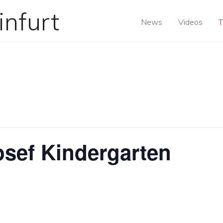
News
Videos
T
osef Kindergarten