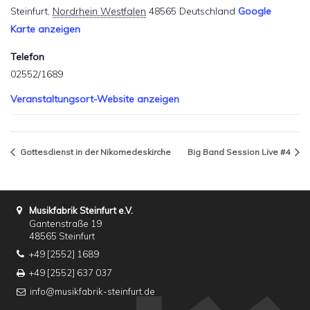
Steinfurt
,
Nordrhein Westfalen
48565
Deutschland
Google
Karte anzeigen
Telefon
02552/1689
Veranstaltungsort-Website anzeigen
Gottesdienst in der Nikomedeskirche
Big Band Session Live #4
Musikfabrik Steinfurt e.V.
Gantenstraße 19
48565 Steinfurt
+49 [2552] 1689
+49 [2552] 637 037
info@musikfabrik-steinfurt.de