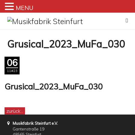
MENU
Zum
Inhalt
springen
Grusical_2023_MuFa_030
06
11#23
Grusical_2023_MuFa_030
zurück...
Musikfabrik Steinfurt e.V.
Gantenstraße 19
48565 Steinfurt