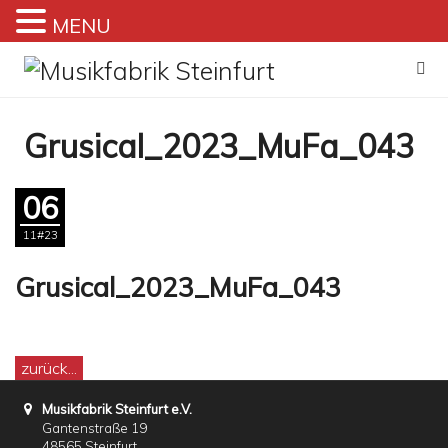
MENU
Zum
Inhalt
springen
Grusical_2023_MuFa_043
06
11#23
Grusical_2023_MuFa_043
zurück...
Musikfabrik Steinfurt e.V.
Gantenstraße 19
48565 Steinfurt