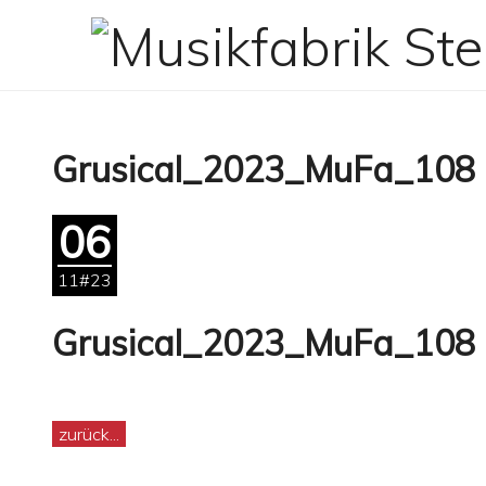
Zum
Inhalt
springen
Grusical_2023_MuFa_108
06
11#23
Grusical_2023_MuFa_108
zurück...