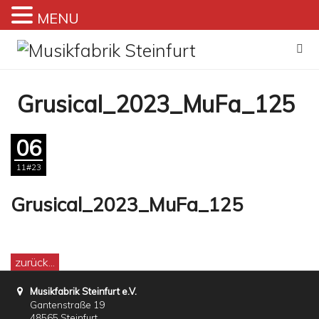
MENU
Zum
Inhalt
springen
Grusical_2023_MuFa_125
06
11#23
Grusical_2023_MuFa_125
zurück...
Musikfabrik Steinfurt e.V.
Gantenstraße 19
48565 Steinfurt