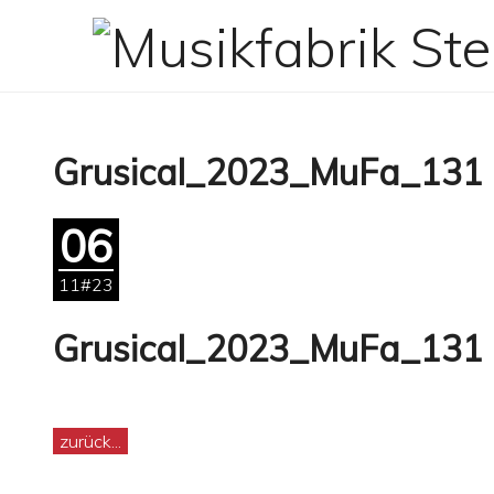
Zum
Inhalt
springen
Grusical_2023_MuFa_131
06
11#23
Grusical_2023_MuFa_131
zurück...