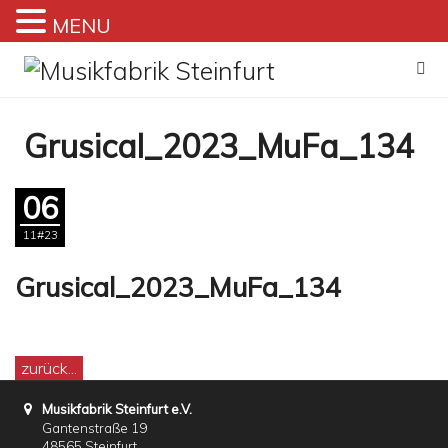
MENU
Zum
Inhalt
springen
Grusical_2023_MuFa_134
06
11#23
Grusical_2023_MuFa_134
zurück...
Musikfabrik Steinfurt e.V.
Gantenstraße 19
48565 Steinfurt