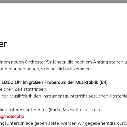
er
m neuen Orchester für Kinder, die noch am Anfang stehen und 
ment begonnen haben, sind herzlich willkommen.
s 18:00 Uhr im großen Proberaum der Musikfabrik (E4)
eichen Zeit stattfinden.
 in der Musikfabrik den Instrumentalunterricht besuchen, kosten
line-Interessentenliste“ (Fach „MuFa Starter“) ein:
ng/index.php
tungsunterschiede geben sollte, werden wir gegebenenfalls dur