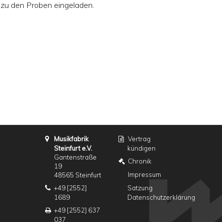
h zu den Proben eingeladen.
Musikfabrik
Vertrag
Steinfurt e.V.
kündigen
Gantenstraße
Chronik
19
Impressum
48565 Steinfurt
+49 [2552]
Satzung
1689
Datenschutzerklärung
+49 [2552] 637
037