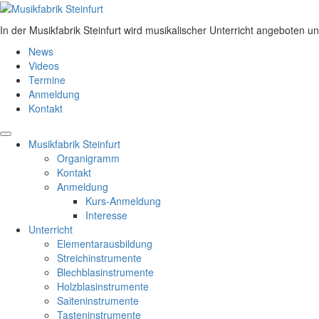
Zum
Inhalt
In der Musikfabrik Steinfurt wird musikalischer Unterricht angeboten u
springen
News
Videos
Termine
Anmeldung
Kontakt
Primäre
Menü
Musikfabrik Steinfurt
Organigramm
Navigation
Kontakt
Anmeldung
Kurs-Anmeldung
Interesse
Unterricht
Elementarausbildung
Streichinstrumente
Blechblasinstrumente
Holzblasinstrumente
Saiteninstrumente
Tasteninstrumente