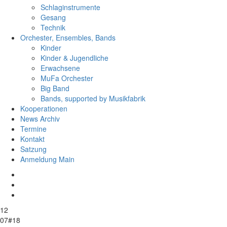
Schlaginstrumente
Gesang
Technik
Orchester, Ensembles, Bands
Kinder
Kinder & Jugendliche
Erwachsene
MuFa Orchester
Big Band
Bands, supported by Musikfabrik
Kooperationen
News Archiv
Termine
Kontakt
Satzung
Anmeldung Main
Social
Like
us
Follow
Navigation
on
us
Youtube
Facebook
on
12
Instagram
07#18