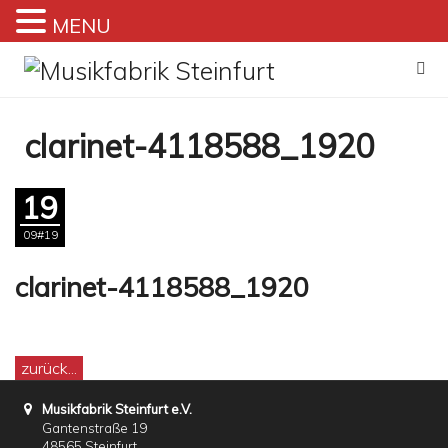
MENU
Zum
Inhalt
springen
clarinet-4118588_1920
19
09#19
clarinet-4118588_1920
zurück...
Musikfabrik Steinfurt e.V.
Gantenstraße 19
48565 Steinfurt