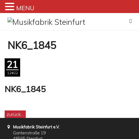
MENU
Zum
Inhalt
springen
NK6_1845
21
12#22
NK6_1845
zurück...
Musikfabrik Steinfurt e.V.
Gantenstraße 19
48565 Steinfurt