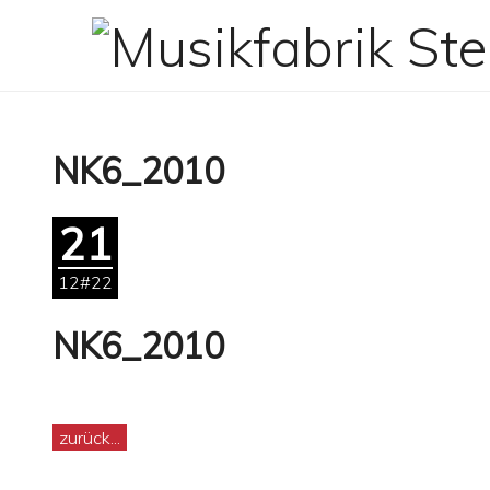
Zum
Inhalt
springen
NK6_2010
21
12#22
NK6_2010
zurück...