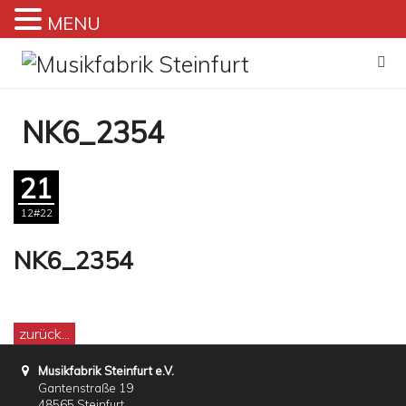
MENU
Zum
Inhalt
springen
NK6_2354
21
12#22
NK6_2354
zurück...
Musikfabrik Steinfurt e.V.
Gantenstraße 19
48565 Steinfurt