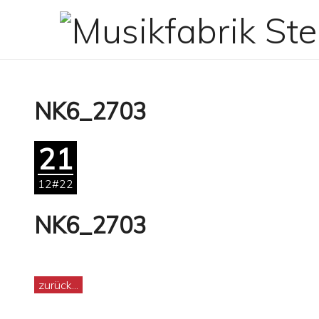
Zum
Inhalt
springen
NK6_2703
21
12#22
NK6_2703
zurück...