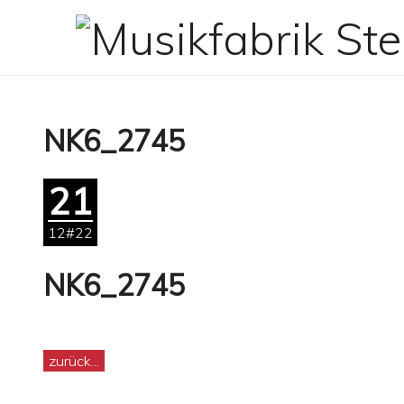
Zum
Inhalt
springen
NK6_2745
21
12#22
NK6_2745
zurück...