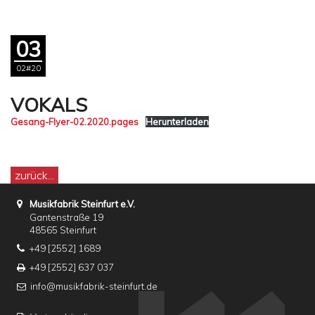
03
02#20
VOKALS
Gesang-Flyer-02.2020.pages
Herunterladen
zurück...
Musikfabrik Steinfurt e.V.
Gantenstraße 19
48565 Steinfurt
+49 [2552] 1689
+49 [2552] 637 037
info@musikfabrik-steinfurt.de