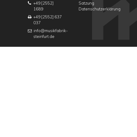
+49 [2552]
Satzung
1689
Datenschutzerklärung
+49 [2552] 637
037
info@musikfabrik-
steinfurt.de