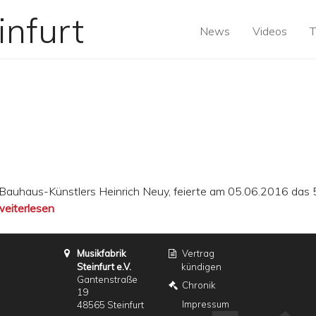
News
Videos
T
b
Bauhaus-Künstlers Heinrich Neuy, feierte am 05.06.2016 das 
SPIDERMAN im Heinrich-Neuy-Museum
weiterlesen
Musikfabrik
Vertrag
Steinfurt e.V.
kündigen
Gantenstraße
Chronik
19
Impressum
48565 Steinfurt