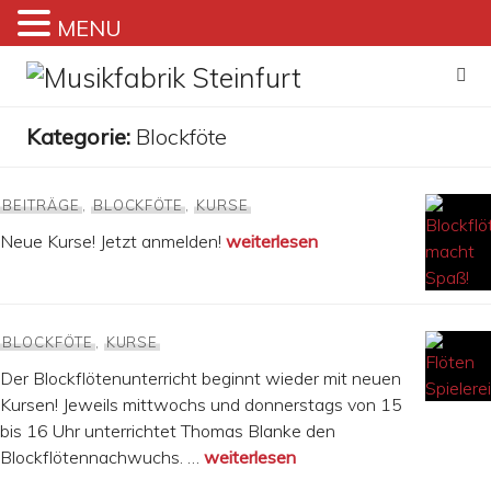
MENU
Zum
Inhalt
springen
Kategorie:
Blockföte
BEITRÄGE
,
BLOCKFÖTE
,
KURSE
Blockflöte macht Spaß!
Neue Kurse! Jetzt anmelden!
weiterlesen
BLOCKFÖTE
,
KURSE
Der Blockflötenunterricht beginnt wieder mit neuen
Kursen! Jeweils mittwochs und donnerstags von 15
bis 16 Uhr unterrichtet Thomas Blanke den
Flöten Spielerei
Blockflötennachwuchs. …
weiterlesen